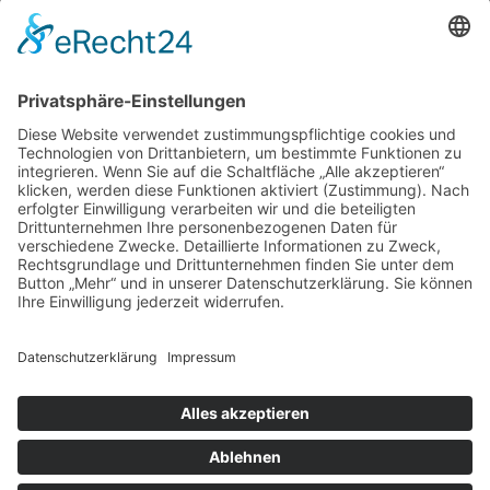
Du möchtest eines meiner Bilder weiterverwenden oder in voller
Auflösung haben, egal ob privat oder gewerblich?
(z.B. auf Social Media, gedruckt auf einer Leinwand, auf einer
Website...)
Bitte kontaktiere mich hier ganz unkompliziert, teil mir mit um
welche Bilder es geht (Nummer in Klammern mit dazu schreiben)
und lass uns darüber reden in welchem Umfang ich dir die
Bildrechte übertragen kann.
Nachricht schreiben
Zurück zur Übersicht
© 2026 X-ANDRAPHOTO
Impressum
Datenschutzerklärung