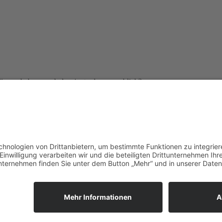
ösung haben, egal ob privat oder gewerblich?
e...)
che Bilder es geht (Nummer in Klammern mit dazu schreiben) und lass u