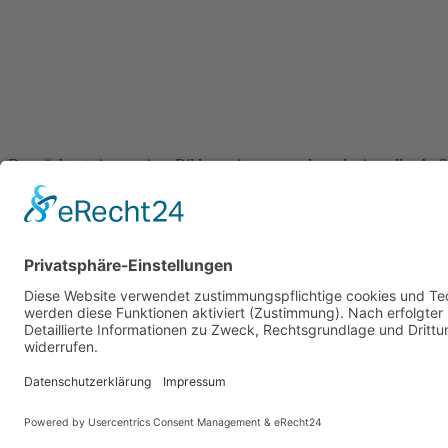
Du möchtest eines meiner Bilder weiterverwenden oder in voller Aufl
(z.B. auf Social Media, gedruckt auf einer Leinwand, auf einer Websit
Bitte kontaktiere mich hier ganz unkompliziert, teil mir mit um wel
kann.
Nachricht schreiben
Zurück zur Übersicht
© 2026 X-ANDRAPHOTO
Impressum
Datenschutzerklärung